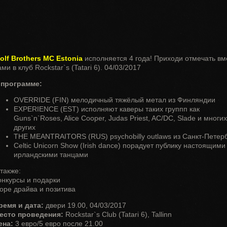
olf Brothers MC Estonia
исполняется 4 года! Приходи отмечать вм
ми в клуб Rockstar`s (Tatari 6). 04/03/2017
 программе:
OVERRIDE (FIN) мелодичный тяжёлый метал из Финляндии
EXPERIENCE (EST) исполняют каверы таких группп как
Guns`n`Roses, Alice Cooper, Judas Priest, AC/DC, Slade и многих
других
THE MEANTRAITORS (RUS) psychobilly outlaws из Санкт-Петер
Celtic Unicorn Show (Irish dance) порадует публику настоящими
ирландскими танцами
также:
онкурсы и подарки
оре драйва и позитива
ремя и дата:
двери 19.00, 04/03/2017
есто проведения:
Rockstar`s Club (Tatari 6), Tallinn
ена:
3 евро/5 евро после 21.00