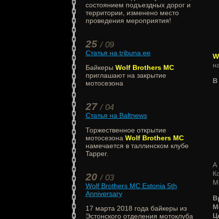
состоянием подъездных дорог и
территории, изменено место
проведения мероприятия!
25
/ 09
Статья на tribuna.ee
W
на
Байкеры
Wolf Brothers MC
приглашают на закрытие
В
мотосезона
27
/ 04
Статья на Baltnews
Торжественное открытие
мотосезона
Wolf Brothers MC
намечается в таллинском клубе
Tapper.
А 
К
20
/ 03
М
Wolf Brothers MC Estonia 5th
Anniversary
В
М
17 марта 2018 года байкеры из
Ц
Эстонского отделения мотоклуба