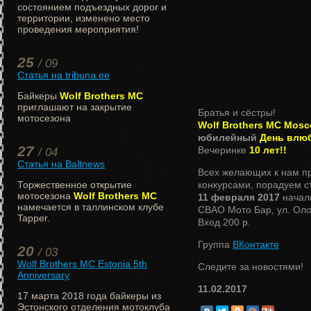
состоянием подъездных дорог и
территории, изменено место
проведения мероприятия!
25
/ 09
Статья на tribuna.ee
Байкеры
Wolf Brothers MC
приглашают на закрытие
Братья и сёстры!
мотосезона
Wolf Brothers MC Mos
юбилейный
День влюб
27
Вечеринке
10 лет!!
/ 04
Статья на Baltnews
Всех желающих к нам пр
конкурсами, порадуем с
Торжественное открытие
мотосезона
Wolf Brothers MC
11 февраля 2017
начал
намечается в таллинском клубе
СВАО Мото Бар, ул. Оло
Tapper.
Вход 200 р.
Группа
ВКонтакте
20
/ 03
Wolf Brothers MC Estonia 5th
Следите за новостями!
Anniversary
11.02.2017
17 марта 2018 года байкеры из
Эстонского отделения мотоклуба