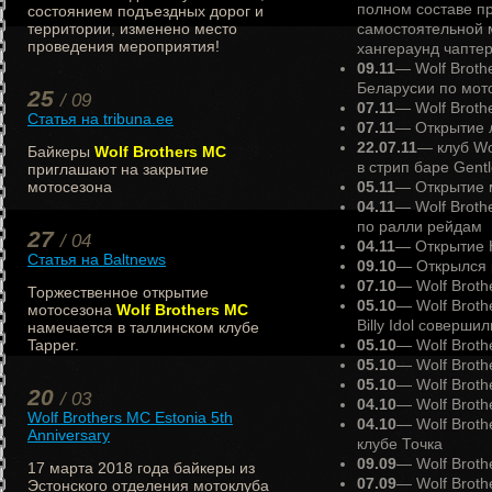
полном составе пр
состоянием подъездных дорог и
территории, изменено место
самостоятельной 
проведения мероприятия!
хангераунд чаптер
09.11
— Wolf Broth
Беларусии по мот
25
/ 09
07.11
— Wolf Broth
Статья на tribuna.ee
07.11
— Открытие л
22.07.11
— клуб Wo
Байкеры
Wolf Brothers MC
в стрип баре Gent
приглашают на закрытие
мотосезона
05.11
— Открытие м
04.11
— Wolf Broth
по ралли рейдам
27
/ 04
04.11
— Открытие К
Статья на Baltnews
09.10
— Открылся 
07.10
— Wolf Broth
Торжественное открытие
05.10
— Wolf Broth
мотосезона
Wolf Brothers MC
Billy Idol соверши
намечается в таллинском клубе
Tapper.
05.10
— Wolf Brot
05.10
— Wolf Broth
05.10
— Wolf Broth
20
/ 03
04.10
— Wolf Broth
Wolf Brothers MC Estonia 5th
04.10
— Wolf Broth
Anniversary
клубе Точка
09.09
— Wolf Brot
17 марта 2018 года байкеры из
07.09
— Wolf Broth
Эстонского отделения мотоклуба