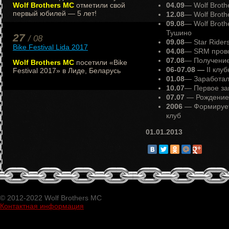
Wolf Brothers MC
отметили свой
04.09
— Wolf Broth
первый юбилей — 5 лет!
12.08
— Wolf Broth
09.08
— Wolf Broth
Тушино
27
/ 08
09.08
— Star Rider
Bike Festival Lida 2017
04.08
— SRM прово
07.08
— Получение
Wolf Brothers MC
посетили «Bike
06-07.08 —
II клу
Festival 2017» в Лиде, Беларусь
01.08
— Заработал
10.07
— Первое за
07.07
— Рождение 
2006
— Формируетс
клуб
01.01.2013
© 2012-2022 Wolf Brothers MC
Контактная информация