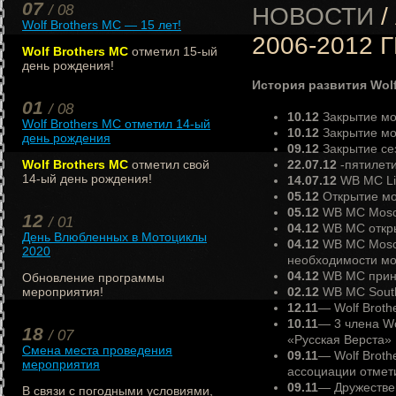
07
/ 08
НОВОСТИ
/
Wolf Brothers MC — 15 лет!
2006-2012 Г
Wolf Brothers MC
отметил 15-ый
день рождения!
История развития Wolf 
01
/ 08
10.12
Закрытие мо
Wolf Brothers MC отметил 14-ый
10.12
Закрытие мо
день рождения
09.12
Закрытие се
Wolf Brothers MC
отметил свой
22.07.12
-пятилети
14-ый день рождения!
14.07.12
WB MC Lip
05.12
Открытие мо
05.12
WB MC Mosco
12
/ 01
04.12
WB MC откры
День Влюбленных в Мотоциклы
04.12
WB MC Mosco
2020
необходимости мо
04.12
WB MC приня
Обновление программы
мероприятия!
02.12
WB MC South
12.11
— Wolf Broth
10.11
— 3 члена Wo
18
/ 07
«Русская Верста»
Смена места проведения
09.11
— Wolf Broth
мероприятия
ассоциации отмет
09.11
— Дружестве
В связи с погодными условиями,